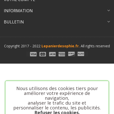
INFORMATION
expand_more
BULLETIN
expand_more
Copyright 2017 - 2022
Lepanierdesophie.fr.
All rights reserved
Nous utilisons des cookies tiers pour
améliorer votre expérience de
navigation,
analyser le trafic du site et
personnaliser le contenu, les publicités.
Refuser les cookies.