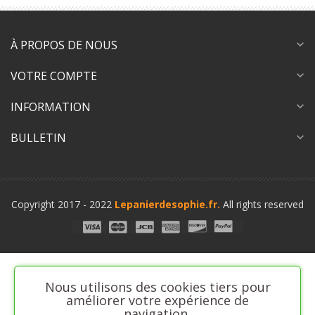
À PROPOS DE NOUS
expand_more
VOTRE COMPTE
expand_more
INFORMATION
expand_more
BULLETIN
expand_more
Copyright 2017 - 2022
Lepanierdesophie.fr.
All rights reserved
Nous utilisons des cookies tiers pour
améliorer votre expérience de
navigation,